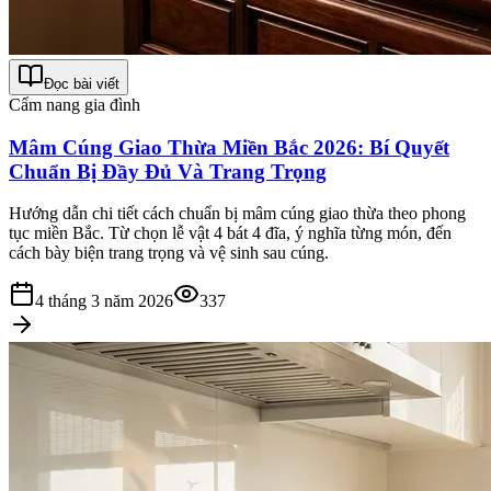
Đọc bài viết
Cẩm nang gia đình
Mâm Cúng Giao Thừa Miền Bắc 2026: Bí Quyết
Chuẩn Bị Đầy Đủ Và Trang Trọng
Hướng dẫn chi tiết cách chuẩn bị mâm cúng giao thừa theo phong
tục miền Bắc. Từ chọn lễ vật 4 bát 4 đĩa, ý nghĩa từng món, đến
cách bày biện trang trọng và vệ sinh sau cúng.
4 tháng 3 năm 2026
337