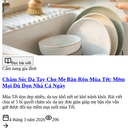
Đọc bài viết
Cẩm nang gia đình
Chăm Sóc Da Tay Cho Mẹ Bận Rộn Mùa Tết: Mềm
Mại Dù Dọn Nhà Cả Ngày
Mùa Tết dọn dẹp nhiều, da tay khô nứt nẻ khó tránh khỏi. Bài viết
chia sẻ 5 bí quyết chăm sóc da tay đơn giản giúp mẹ bận rộn vẫn
giữ được đôi tay mềm mại suốt mùa Tết.
4 tháng 3 năm 2026
296