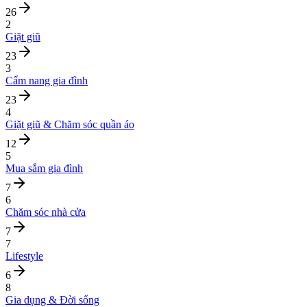
26
2
Giặt giũ
23
3
Cẩm nang gia đình
23
4
Giặt giũ & Chăm sóc quần áo
12
5
Mua sắm gia đình
7
6
Chăm sóc nhà cửa
7
7
Lifestyle
6
8
Gia dụng & Đời sống