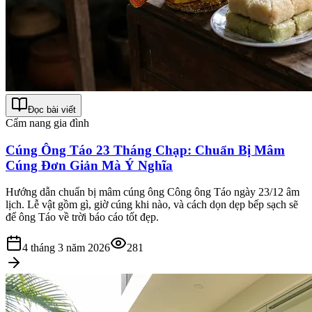
Đọc bài viết
Cẩm nang gia đình
Cúng Ông Táo 23 Tháng Chạp: Chuẩn Bị Mâm
Cúng Đơn Giản Mà Ý Nghĩa
Hướng dẫn chuẩn bị mâm cúng ông Công ông Táo ngày 23/12 âm
lịch. Lễ vật gồm gì, giờ cúng khi nào, và cách dọn dẹp bếp sạch sẽ
để ông Táo về trời báo cáo tốt đẹp.
4 tháng 3 năm 2026
281