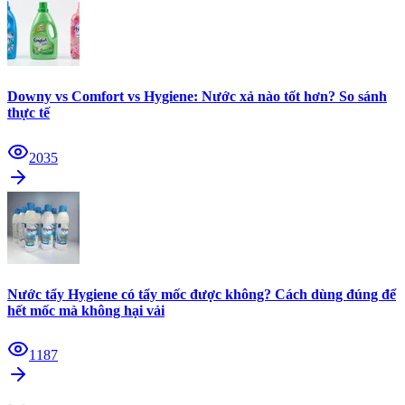
Downy vs Comfort vs Hygiene: Nước xả nào tốt hơn? So sánh
thực tế
2035
Nước tẩy Hygiene có tẩy mốc được không? Cách dùng đúng để
hết mốc mà không hại vải
1187