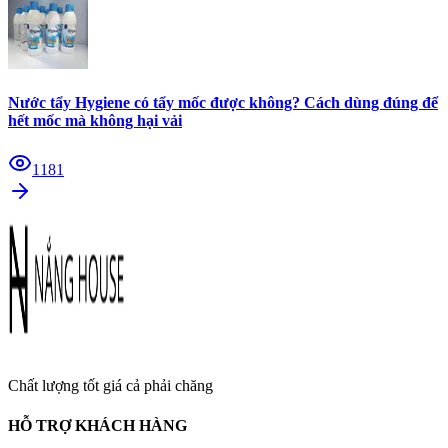
Nước tẩy Hygiene có tẩy mốc được không? Cách dùng đúng để
hết mốc mà không hại vải
1181
Chất lượng tốt giá cả phải chăng
HỖ TRỢ KHÁCH HÀNG