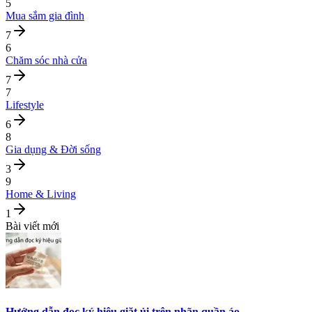
5
Mua sắm gia đình
7
6
Chăm sóc nhà cửa
7
7
Lifestyle
6
8
Gia dụng & Đời sống
3
9
Home & Living
1
Bài viết mới
Hướng dẫn đọc ký hiệu giặt ủi trên nhãn quần áo