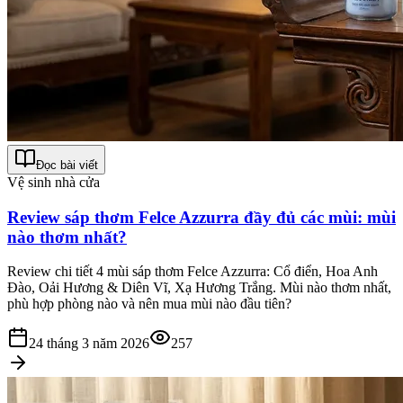
Đọc bài viết
Vệ sinh nhà cửa
Review sáp thơm Felce Azzurra đầy đủ các mùi: mùi
nào thơm nhất?
Review chi tiết 4 mùi sáp thơm Felce Azzurra: Cổ điển, Hoa Anh
Đào, Oải Hương & Diên Vĩ, Xạ Hương Trắng. Mùi nào thơm nhất,
phù hợp phòng nào và nên mua mùi nào đầu tiên?
24 tháng 3 năm 2026
257