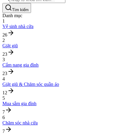
Tìm kiếm
Danh mục
1
Vệ sinh nhà cửa
26
2
Giặt giũ
23
3
Cẩm nang gia đình
23
4
Giặt giũ & Chăm sóc quần áo
12
5
Mua sắm gia đình
7
6
Chăm sóc nhà cửa
7