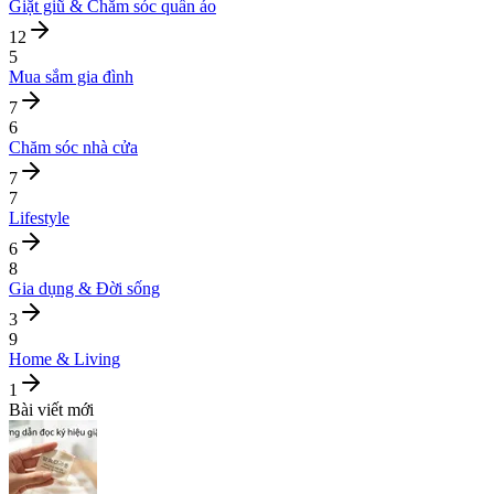
Giặt giũ & Chăm sóc quần áo
12
5
Mua sắm gia đình
7
6
Chăm sóc nhà cửa
7
7
Lifestyle
6
8
Gia dụng & Đời sống
3
9
Home & Living
1
Bài viết mới