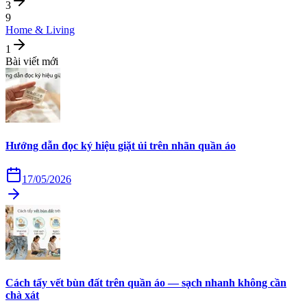
3
9
Home & Living
1
Bài viết mới
Hướng dẫn đọc ký hiệu giặt ủi trên nhãn quần áo
17/05/2026
Cách tẩy vết bùn đất trên quần áo — sạch nhanh không cần
chà xát