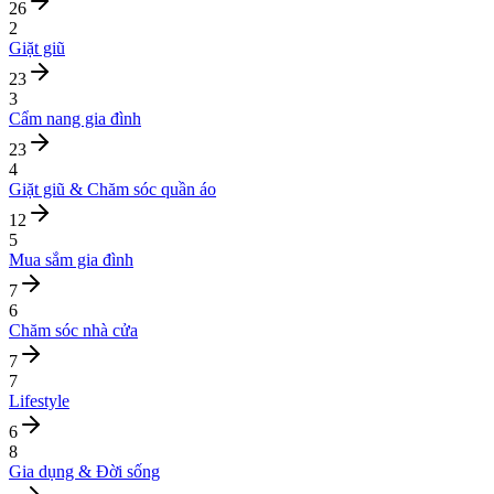
26
2
Giặt giũ
23
3
Cẩm nang gia đình
23
4
Giặt giũ & Chăm sóc quần áo
12
5
Mua sắm gia đình
7
6
Chăm sóc nhà cửa
7
7
Lifestyle
6
8
Gia dụng & Đời sống