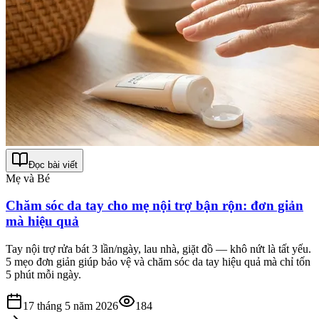
Đọc bài viết
Mẹ và Bé
Chăm sóc da tay cho mẹ nội trợ bận rộn: đơn giản
mà hiệu quả
Tay nội trợ rửa bát 3 lần/ngày, lau nhà, giặt đồ — khô nứt là tất yếu.
5 mẹo đơn giản giúp bảo vệ và chăm sóc da tay hiệu quả mà chỉ tốn
5 phút mỗi ngày.
17 tháng 5 năm 2026
184