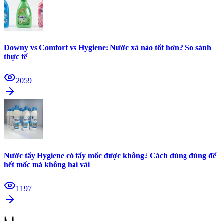
Downy vs Comfort vs Hygiene: Nước xả nào tốt hơn? So sánh
thực tế
2059
Nước tẩy Hygiene có tẩy mốc được không? Cách dùng đúng để
hết mốc mà không hại vải
1197