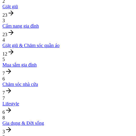
2
Giặt giũ
23
3
Cẩm nang gia đình
23
4
Giặt giũ & Chăm sóc quần áo
12
5
Mua sắm gia đình
7
6
Chăm sóc nhà cửa
7
7
Lifestyle
6
8
Gia dụng & Đời sống
3