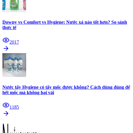
Downy vs Comfort vs Hygiene: Nước xả nào tốt hơn? So sánh
thực tế
2017
Nước tẩy Hygiene có tẩy mốc được không? Cách dùng đúng để
hết mốc mà không hại vải
1185