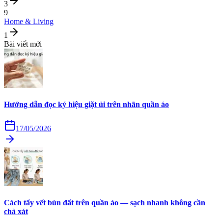
3
9
Home & Living
1
Bài viết mới
Hướng dẫn đọc ký hiệu giặt ủi trên nhãn quần áo
17/05/2026
Cách tẩy vết bùn đất trên quần áo — sạch nhanh không cần
chà xát