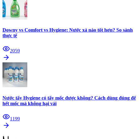
Downy vs Comfort vs Hygiene: Nước xả nào tốt hơn? So sánh
thực tế
2059
Nước tẩy Hygiene có tẩy mốc được không? Cách dùng đúng để
hết mốc mà không hại vải
1199