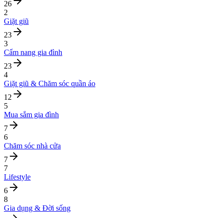
26
2
Giặt giũ
23
3
Cẩm nang gia đình
23
4
Giặt giũ & Chăm sóc quần áo
12
5
Mua sắm gia đình
7
6
Chăm sóc nhà cửa
7
7
Lifestyle
6
8
Gia dụng & Đời sống