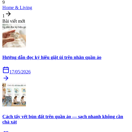
9
Home & Living
1
Bài viết mới
Hướng dẫn đọc ký hiệu giặt ủi trên nhãn quần áo
17/05/2026
Cách tẩy vết bùn đất trên quần áo — sạch nhanh không cần
chà xát