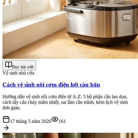
Đọc bài viết
Vệ sinh nhà cửa
Cách vệ sinh nồi cơm điện hết cáu bẩn
Hướng dẫn vệ sinh nồi cơm điện từ A-Z: 5 bộ phận cần lau dọn,
cách tẩy cáu cháy mâm nhiệt, sai lầm cần tránh, kèm lịch vệ sinh
đơn giản.
17 tháng 5 năm 2026
161