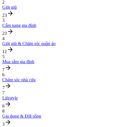
2
Giặt giũ
23
3
Cẩm nang gia đình
23
4
Giặt giũ & Chăm sóc quần áo
12
5
Mua sắm gia đình
7
6
Chăm sóc nhà cửa
7
7
Lifestyle
6
8
Gia dụng & Đời sống
3