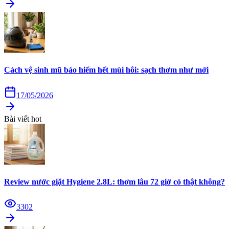
Cách vệ sinh mũ bảo hiểm hết mùi hôi: sạch thơm như mới
17/05/2026
Bài viết hot
Review nước giặt Hygiene 2.8L: thơm lâu 72 giờ có thật không?
3302