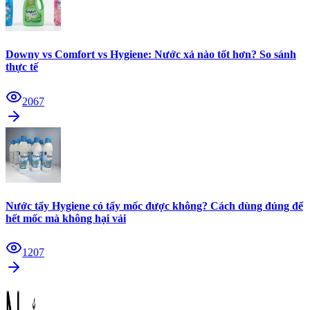
Downy vs Comfort vs Hygiene: Nước xả nào tốt hơn? So sánh
thực tế
2067
Nước tẩy Hygiene có tẩy mốc được không? Cách dùng đúng để
hết mốc mà không hại vải
1207