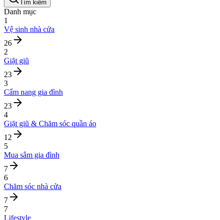
Tìm kiếm
Danh mục
1
Vệ sinh nhà cửa
26
2
Giặt giũ
23
3
Cẩm nang gia đình
23
4
Giặt giũ & Chăm sóc quần áo
12
5
Mua sắm gia đình
7
6
Chăm sóc nhà cửa
7
7
Lifestyle