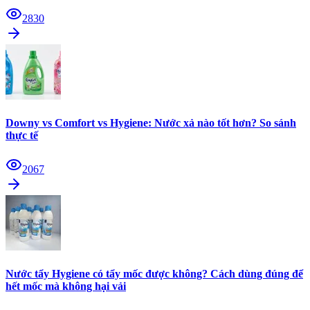
2830
Downy vs Comfort vs Hygiene: Nước xả nào tốt hơn? So sánh
thực tế
2067
Nước tẩy Hygiene có tẩy mốc được không? Cách dùng đúng để
hết mốc mà không hại vải