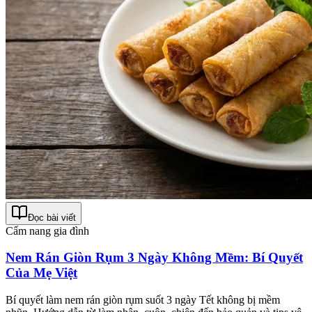
Đọc bài viết
Cẩm nang gia đình
Nem Rán Giòn Rụm 3 Ngày Không Mềm: Bí Quyết
Của Mẹ Việt
Bí quyết làm nem rán giòn rụm suốt 3 ngày Tết không bị mềm