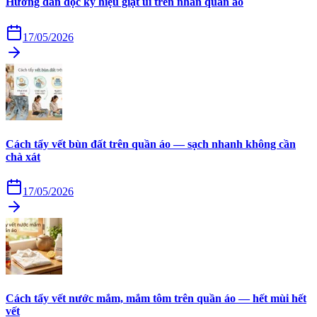
Hướng dẫn đọc ký hiệu giặt ủi trên nhãn quần áo
17/05/2026
Cách tẩy vết bùn đất trên quần áo — sạch nhanh không cần
chà xát
17/05/2026
Cách tẩy vết nước mắm, mắm tôm trên quần áo — hết mùi hết
vết