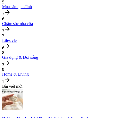
5
Mua sắm gia đình
7
6
Chăm sóc nhà cửa
7
7
Lifestyle
6
8
Gia dụng & Đời sống
3
9
Home & Living
1
Bài viết mới