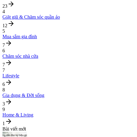
23
4
Giặt giũ & Chăm sóc quần áo
12
5
Mua sắm gia đình
7
6
Chăm sóc nhà cửa
7
7
Lifestyle
6
8
Gia dụng & Đời sống
3
9
Home & Living
1
Bài viết mới