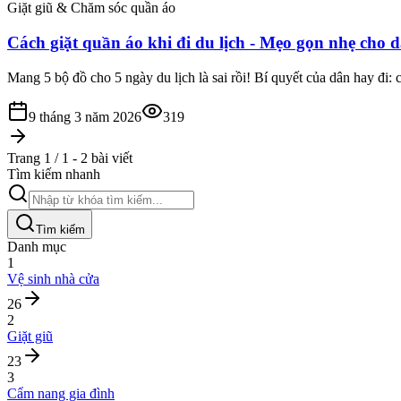
Giặt giũ & Chăm sóc quần áo
Cách giặt quần áo khi đi du lịch - Mẹo gọn nhẹ cho 
Mang 5 bộ đồ cho 5 ngày du lịch là sai rồi! Bí quyết của dân hay đi: 
9 tháng 3 năm 2026
319
Trang 1 / 1 - 2 bài viết
Tìm kiếm nhanh
Tìm kiếm
Danh mục
1
Vệ sinh nhà cửa
26
2
Giặt giũ
23
3
Cẩm nang gia đình