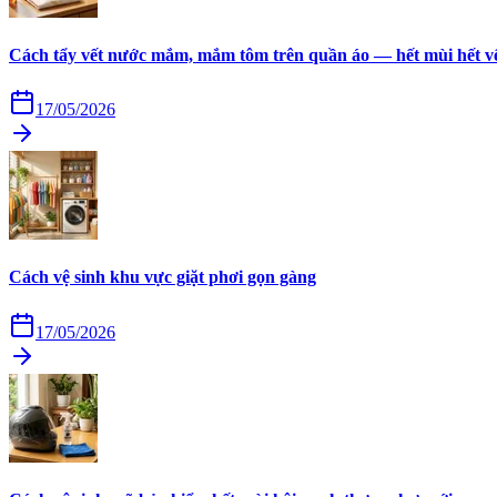
Cách tẩy vết nước mắm, mắm tôm trên quần áo — hết mùi hết v
17/05/2026
Cách vệ sinh khu vực giặt phơi gọn gàng
17/05/2026