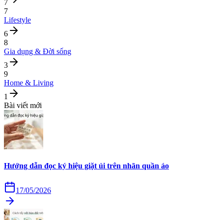
7
7
Lifestyle
6
8
Gia dụng & Đời sống
3
9
Home & Living
1
Bài viết mới
Hướng dẫn đọc ký hiệu giặt ủi trên nhãn quần áo
17/05/2026