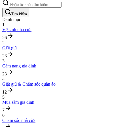
Tìm kiếm
Danh mục
1
Vệ sinh nhà cửa
26
2
Giặt giũ
23
3
Cẩm nang gia đình
23
4
Giặt giũ & Chăm sóc quần áo
12
5
Mua sắm gia đình
7
6
Chăm sóc nhà cửa