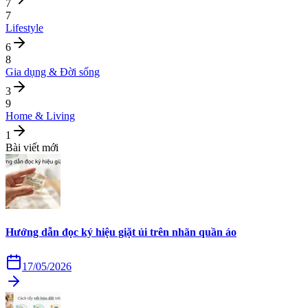
7
7
Lifestyle
6
8
Gia dụng & Đời sống
3
9
Home & Living
1
Bài viết mới
Hướng dẫn đọc ký hiệu giặt ủi trên nhãn quần áo
17/05/2026