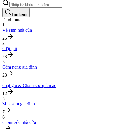
Tìm kiếm
Danh mục
1
Vệ sinh nhà cửa
26
2
Giặt giũ
23
3
Cẩm nang gia đình
23
4
Giặt giũ & Chăm sóc quần áo
12
5
Mua sắm gia đình
7
6
Chăm sóc nhà cửa