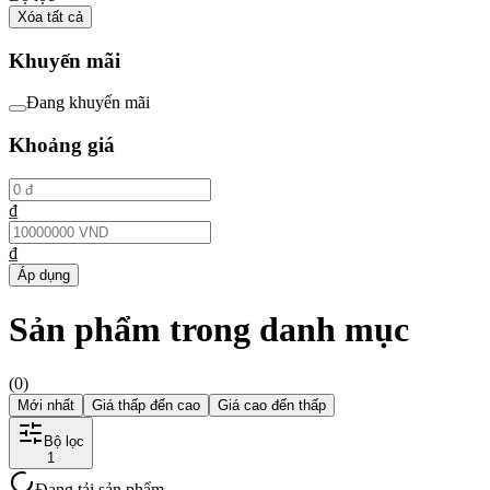
Xóa tất cả
Khuyến mãi
Đang khuyến mãi
Khoảng giá
₫
₫
Áp dụng
Sản phẩm trong danh mục
(
0
)
Mới nhất
Giá thấp đến cao
Giá cao đến thấp
Bộ lọc
1
Đang tải sản phẩm...