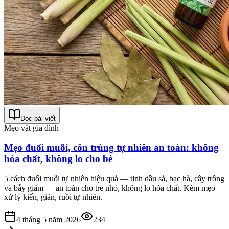
Đọc bài viết
Mẹo vặt gia đình
Mẹo đuổi muỗi, côn trùng tự nhiên an toàn: không
hóa chất, không lo cho bé
5 cách đuổi muỗi tự nhiên hiệu quả — tinh dầu sả, bạc hà, cây trồng
và bẫy giấm — an toàn cho trẻ nhỏ, không lo hóa chất. Kèm mẹo
xử lý kiến, gián, ruồi tự nhiên.
4 tháng 5 năm 2026
234