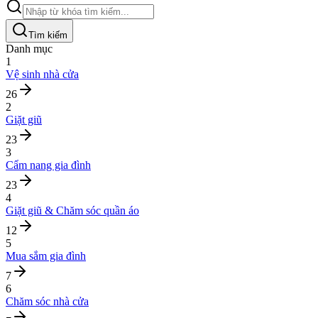
Tìm kiếm
Danh mục
1
Vệ sinh nhà cửa
26
2
Giặt giũ
23
3
Cẩm nang gia đình
23
4
Giặt giũ & Chăm sóc quần áo
12
5
Mua sắm gia đình
7
6
Chăm sóc nhà cửa