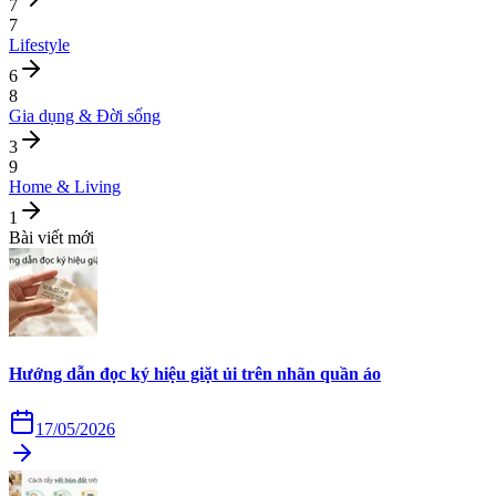
7
7
Lifestyle
6
8
Gia dụng & Đời sống
3
9
Home & Living
1
Bài viết mới
Hướng dẫn đọc ký hiệu giặt ủi trên nhãn quần áo
17/05/2026