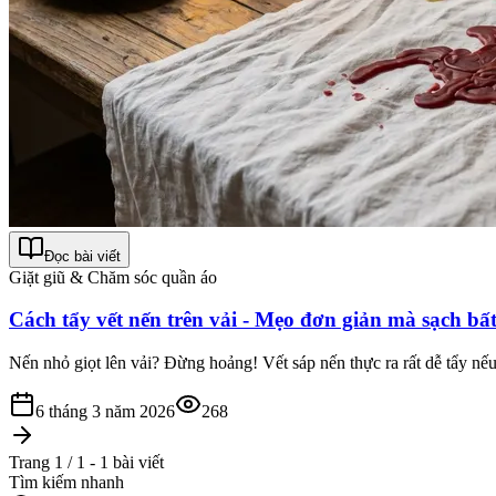
Đọc bài viết
Giặt giũ & Chăm sóc quần áo
Cách tẩy vết nến trên vải - Mẹo đơn giản mà sạch bấ
Nến nhỏ giọt lên vải? Đừng hoảng! Vết sáp nến thực ra rất dễ tẩy nếu
6 tháng 3 năm 2026
268
Trang 1 / 1 - 1 bài viết
Tìm kiếm nhanh