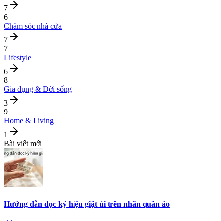
7
6
Chăm sóc nhà cửa
7
7
Lifestyle
6
8
Gia dụng & Đời sống
3
9
Home & Living
1
Bài viết mới
Hướng dẫn đọc ký hiệu giặt ủi trên nhãn quần áo