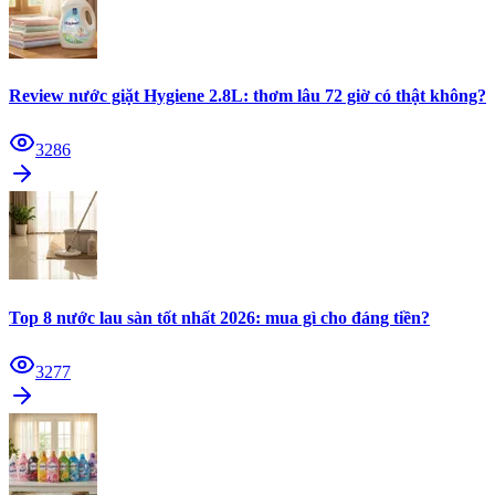
Review nước giặt Hygiene 2.8L: thơm lâu 72 giờ có thật không?
3286
Top 8 nước lau sàn tốt nhất 2026: mua gì cho đáng tiền?
3277