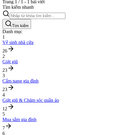
Trang 1 / 1 - 1 bài viết
Tìm kiếm nhanh
Tìm kiếm
Danh mục
1
Vệ sinh nhà cửa
26
2
Giặt giũ
23
3
Cẩm nang gia đình
23
4
Giặt giũ & Chăm sóc quần áo
12
5
Mua sắm gia đình
7
6