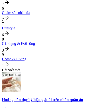
7
6
Chăm sóc nhà cửa
7
7
Lifestyle
6
8
Gia dụng & Đời sống
3
9
Home & Living
1
Bài viết mới
Hướng dẫn đọc ký hiệu giặt ủi trên nhãn quần áo