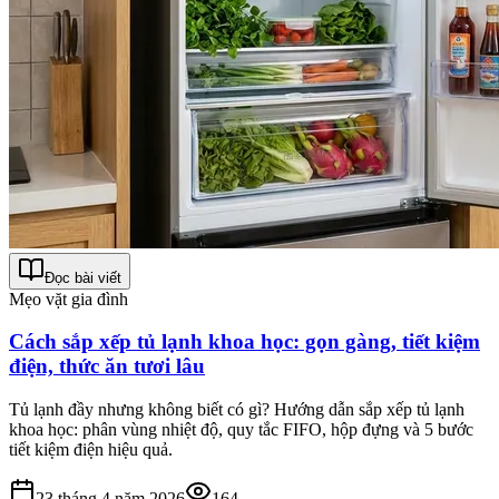
Đọc bài viết
Mẹo vặt gia đình
Cách sắp xếp tủ lạnh khoa học: gọn gàng, tiết kiệm
điện, thức ăn tươi lâu
Tủ lạnh đầy nhưng không biết có gì? Hướng dẫn sắp xếp tủ lạnh
khoa học: phân vùng nhiệt độ, quy tắc FIFO, hộp đựng và 5 bước
tiết kiệm điện hiệu quả.
23 tháng 4 năm 2026
164