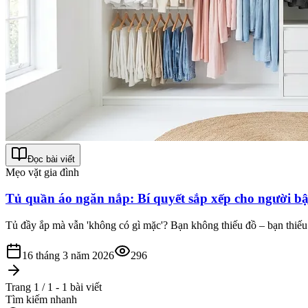
Đọc bài viết
Mẹo vặt gia đình
Tủ quần áo ngăn nắp: Bí quyết sắp xếp cho người b
Tủ đầy ắp mà vẫn 'không có gì mặc'? Bạn không thiếu đồ – bạn thiếu 
16 tháng 3 năm 2026
296
Trang 1 / 1 - 1 bài viết
Tìm kiếm nhanh