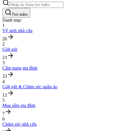
Tìm kiếm
Danh mục
1
Vệ sinh nhà cửa
26
2
Giặt giũ
23
3
Cẩm nang gia đình
23
4
Giặt giũ & Chăm sóc quần áo
12
5
Mua sắm gia đình
7
6
Chăm sóc nhà cửa