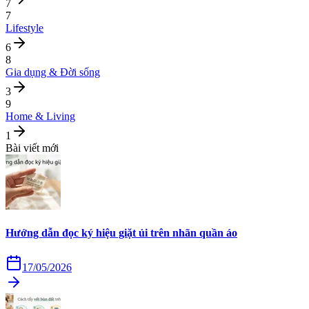
7
7
Lifestyle
6
8
Gia dụng & Đời sống
3
9
Home & Living
1
Bài viết mới
Hướng dẫn đọc ký hiệu giặt ủi trên nhãn quần áo
17/05/2026