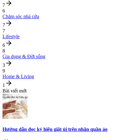
7
6
Chăm sóc nhà cửa
7
7
Lifestyle
6
8
Gia dụng & Đời sống
3
9
Home & Living
1
Bài viết mới
Hướng dẫn đọc ký hiệu giặt ủi trên nhãn quần áo