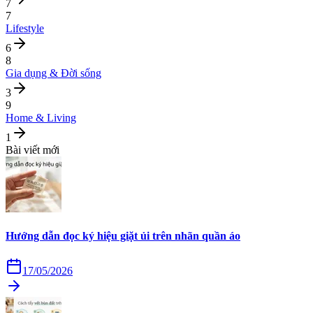
7
7
Lifestyle
6
8
Gia dụng & Đời sống
3
9
Home & Living
1
Bài viết mới
Hướng dẫn đọc ký hiệu giặt ủi trên nhãn quần áo
17/05/2026