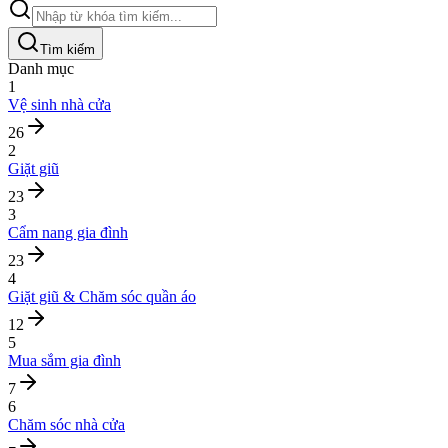
Tìm kiếm
Danh mục
1
Vệ sinh nhà cửa
26
2
Giặt giũ
23
3
Cẩm nang gia đình
23
4
Giặt giũ & Chăm sóc quần áo
12
5
Mua sắm gia đình
7
6
Chăm sóc nhà cửa