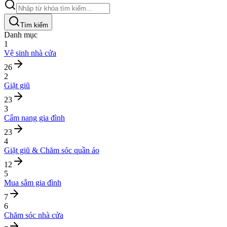
Tìm kiếm
Danh mục
1
Vệ sinh nhà cửa
26
2
Giặt giũ
23
3
Cẩm nang gia đình
23
4
Giặt giũ & Chăm sóc quần áo
12
5
Mua sắm gia đình
7
6
Chăm sóc nhà cửa