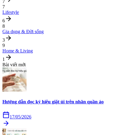
7
7
Lifestyle
6
8
Gia dụng & Đời sống
3
9
Home & Living
1
Bài viết mới
Hướng dẫn đọc ký hiệu giặt ủi trên nhãn quần áo
17/05/2026