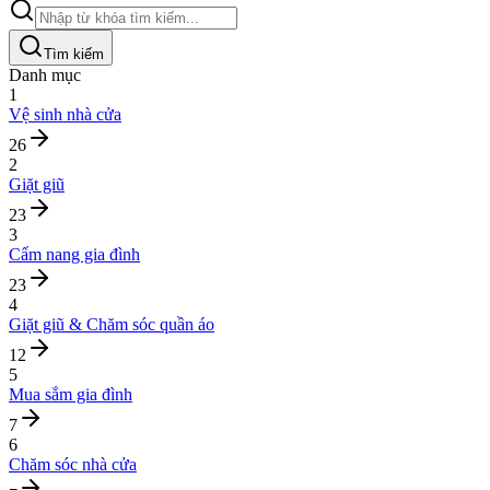
Tìm kiếm
Danh mục
1
Vệ sinh nhà cửa
26
2
Giặt giũ
23
3
Cẩm nang gia đình
23
4
Giặt giũ & Chăm sóc quần áo
12
5
Mua sắm gia đình
7
6
Chăm sóc nhà cửa