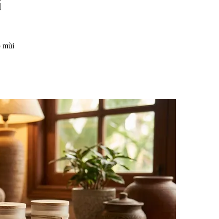
i
p mùi