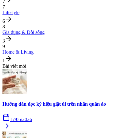
7
7
Lifestyle
6
8
Gia dụng & Đời sống
3
9
Home & Living
1
Bài viết mới
Hướng dẫn đọc ký hiệu giặt ủi trên nhãn quần áo
17/05/2026