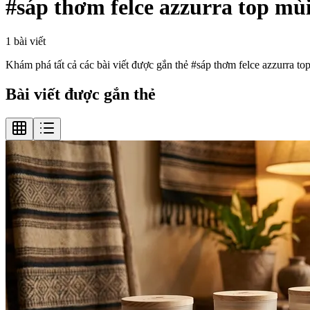
#
sáp thơm felce azzurra top mù
1
bài viết
Khám phá tất cả các bài viết được gắn thẻ #
sáp thơm felce azzurra to
Bài viết được gắn thẻ