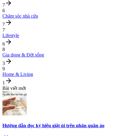
7
6
Chăm sóc nhà cửa
7
7
Lifestyle
6
8
Gia dụng & Đời sống
3
9
Home & Living
1
Bài viết mới
Hướng dẫn đọc ký hiệu giặt ủi trên nhãn quần áo