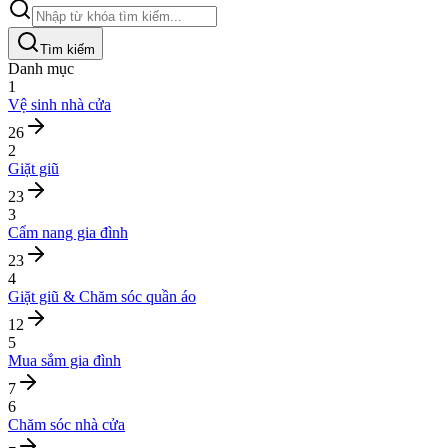
Tìm kiếm
Danh mục
1
Vệ sinh nhà cửa
26
2
Giặt giũ
23
3
Cẩm nang gia đình
23
4
Giặt giũ & Chăm sóc quần áo
12
5
Mua sắm gia đình
7
6
Chăm sóc nhà cửa