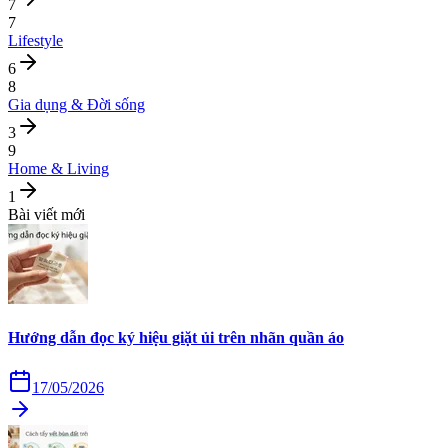
7
7
Lifestyle
6
8
Gia dụng & Đời sống
3
9
Home & Living
1
Bài viết mới
Hướng dẫn đọc ký hiệu giặt ủi trên nhãn quần áo
17/05/2026