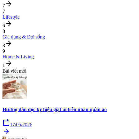
7
7
Lifestyle
6
8
Gia dụng & Đời sống
3
9
Home & Living
1
Bài viết mới
Hướng dẫn đọc ký hiệu giặt ủi trên nhãn quần áo
17/05/2026