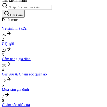
Tìm kiếm nhanh
Tìm kiếm
Danh mục
1
Vệ sinh nhà cửa
26
2
Giặt giũ
23
3
Cẩm nang gia đình
23
4
Giặt giũ & Chăm sóc quần áo
12
5
Mua sắm gia đình
7
6
Chăm sóc nhà cửa