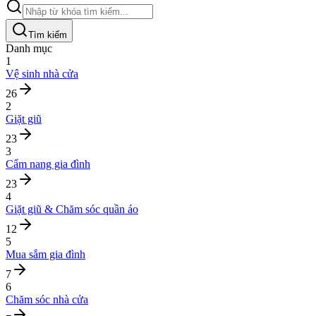
Tìm kiếm
Danh mục
1
Vệ sinh nhà cửa
26
2
Giặt giũ
23
3
Cẩm nang gia đình
23
4
Giặt giũ & Chăm sóc quần áo
12
5
Mua sắm gia đình
7
6
Chăm sóc nhà cửa