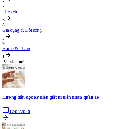
7
7
Lifestyle
6
8
Gia dụng & Đời sống
3
9
Home & Living
1
Bài viết mới
Hướng dẫn đọc ký hiệu giặt ủi trên nhãn quần áo
17/05/2026