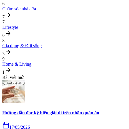
6
Chăm sóc nhà cửa
7
7
Lifestyle
6
8
Gia dụng & Đời sống
3
9
Home & Living
1
Bài viết mới
Hướng dẫn đọc ký hiệu giặt ủi trên nhãn quần áo
17/05/2026