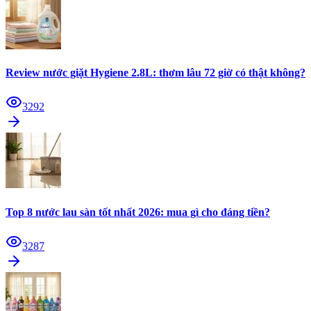
Review nước giặt Hygiene 2.8L: thơm lâu 72 giờ có thật không?
3292
Top 8 nước lau sàn tốt nhất 2026: mua gì cho đáng tiền?
3287