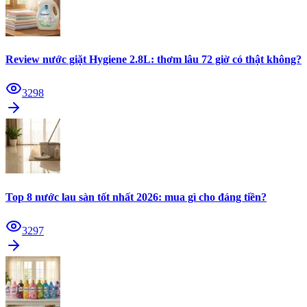
Review nước giặt Hygiene 2.8L: thơm lâu 72 giờ có thật không?
3298
Top 8 nước lau sàn tốt nhất 2026: mua gì cho đáng tiền?
3297