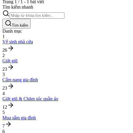
Trang 1 / 1 - 1 bài viết
Tìm kiếm nhanh
Tìm kiếm
Danh mục
1
Vệ sinh nhà cửa
26
2
Giặt giũ
23
3
Cẩm nang gia đình
23
4
Giặt giũ & Chăm sóc quần áo
12
5
Mua sắm gia đình
7
6