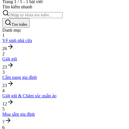
Trang 1 / 1 - 1 bài viết
Tìm kiếm nhanh
Tìm kiếm
Danh mục
1
Vệ sinh nhà cửa
26
2
Giặt giũ
23
3
Cẩm nang gia đình
23
4
Giặt giũ & Chăm sóc quần áo
12
5
Mua sắm gia đình
7
6