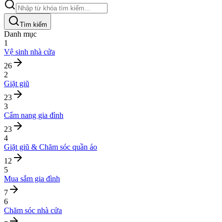
Tìm kiếm
Danh mục
1
Vệ sinh nhà cửa
26
2
Giặt giũ
23
3
Cẩm nang gia đình
23
4
Giặt giũ & Chăm sóc quần áo
12
5
Mua sắm gia đình
7
6
Chăm sóc nhà cửa