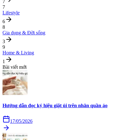
7
7
Lifestyle
6
8
Gia dụng & Đời sống
3
9
Home & Living
1
Bài viết mới
Hướng dẫn đọc ký hiệu giặt ủi trên nhãn quần áo
17/05/2026