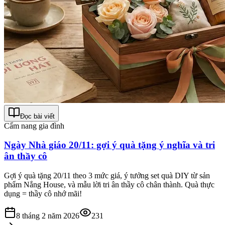
Đọc bài viết
Cẩm nang gia đình
Ngày Nhà giáo 20/11: gợi ý quà tặng ý nghĩa và tri
ân thầy cô
Gợi ý quà tặng 20/11 theo 3 mức giá, ý tưởng set quà DIY từ sản
phẩm Nắng House, và mẫu lời tri ân thầy cô chân thành. Quà thực
dụng = thầy cô nhớ mãi!
8 tháng 2 năm 2026
231