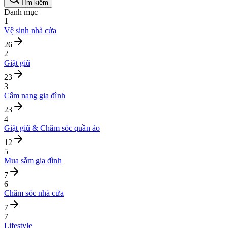
Tìm kiếm
Danh mục
1
Vệ sinh nhà cửa
26
2
Giặt giũ
23
3
Cẩm nang gia đình
23
4
Giặt giũ & Chăm sóc quần áo
12
5
Mua sắm gia đình
7
6
Chăm sóc nhà cửa
7
7
Lifestyle