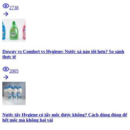
2738
Downy vs Comfort vs Hygiene: Nước xả nào tốt hơn? So sánh
thực tế
2005
Nước tẩy Hygiene có tẩy mốc được không? Cách dùng đúng để
hết mốc mà không hại vải