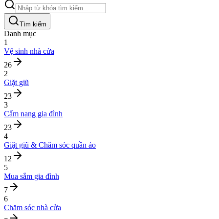
Tìm kiếm
Danh mục
1
Vệ sinh nhà cửa
26
2
Giặt giũ
23
3
Cẩm nang gia đình
23
4
Giặt giũ & Chăm sóc quần áo
12
5
Mua sắm gia đình
7
6
Chăm sóc nhà cửa