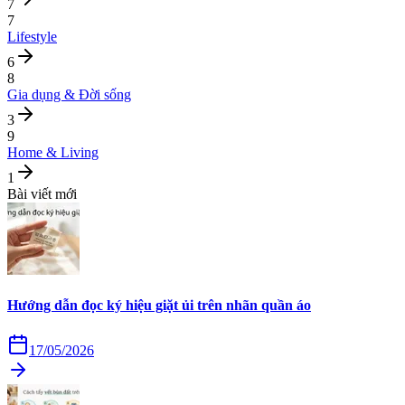
7
7
Lifestyle
6
8
Gia dụng & Đời sống
3
9
Home & Living
1
Bài viết mới
Hướng dẫn đọc ký hiệu giặt ủi trên nhãn quần áo
17/05/2026