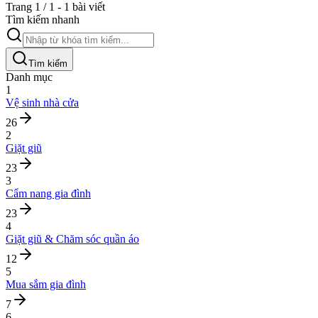
Trang 1 / 1 - 1 bài viết
Tìm kiếm nhanh
Tìm kiếm
Danh mục
1
Vệ sinh nhà cửa
26
2
Giặt giũ
23
3
Cẩm nang gia đình
23
4
Giặt giũ & Chăm sóc quần áo
12
5
Mua sắm gia đình
7
6