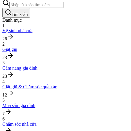
Tìm kiếm
Danh mục
1
Vệ sinh nhà cửa
26
2
Giặt giũ
23
3
Cẩm nang gia đình
23
4
Giặt giũ & Chăm sóc quần áo
12
5
Mua sắm gia đình
7
6
Chăm sóc nhà cửa