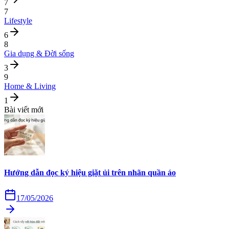
7
7
Lifestyle
6
8
Gia dụng & Đời sống
3
9
Home & Living
1
Bài viết mới
Hướng dẫn đọc ký hiệu giặt ủi trên nhãn quần áo
17/05/2026