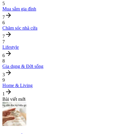
5
Mua sắm gia đình
7
6
Chăm sóc nhà cửa
7
7
Lifestyle
6
8
Gia dụng & Đời sống
3
9
Home & Living
1
Bài viết mới