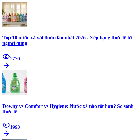
Top 10 nước xả vải thơm lâu nhất 2026 - Xếp hạng thực tế từ
người dùng
2736
Downy vs Comfort vs Hygiene: Nước xả nào tốt hơn? So sánh
thực tế
1993