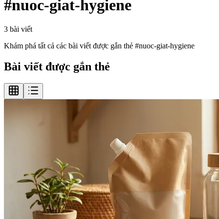
#
nuoc-giat-hygiene
3
bài viết
Khám phá tất cả các bài viết được gắn thẻ #
nuoc-giat-hygiene
Bài viết được gắn thẻ