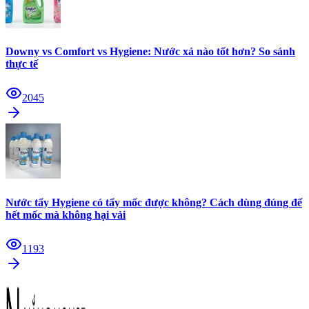
Downy vs Comfort vs Hygiene: Nước xả nào tốt hơn? So sánh
thực tế
2045
Nước tẩy Hygiene có tẩy mốc được không? Cách dùng đúng để
hết mốc mà không hại vải
1193