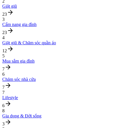
2
Giặt giũ
23
3
Cẩm nang gia đình
23
4
Giặt giũ & Chăm sóc quần áo
12
5
Mua sắm gia đình
7
6
Chăm sóc nhà cửa
7
7
Lifestyle
6
8
Gia dụng & Đời sống
3