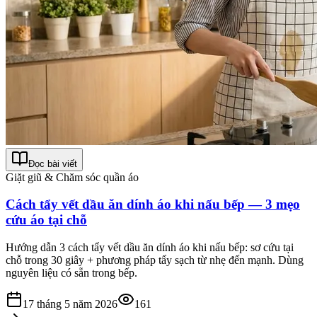
Đọc bài viết
Giặt giũ & Chăm sóc quần áo
Cách tẩy vết dầu ăn dính áo khi nấu bếp — 3 mẹo
cứu áo tại chỗ
Hướng dẫn 3 cách tẩy vết dầu ăn dính áo khi nấu bếp: sơ cứu tại
chỗ trong 30 giây + phương pháp tẩy sạch từ nhẹ đến mạnh. Dùng
nguyên liệu có sẵn trong bếp.
17 tháng 5 năm 2026
161