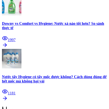
Downy vs Comfort vs Hygiene: Nước xả nào tốt hơn? So sánh
thực tế
1997
Nước tẩy Hygiene có tẩy mốc được không? Cách dùng đúng để
hết mốc mà không hại vải
1181