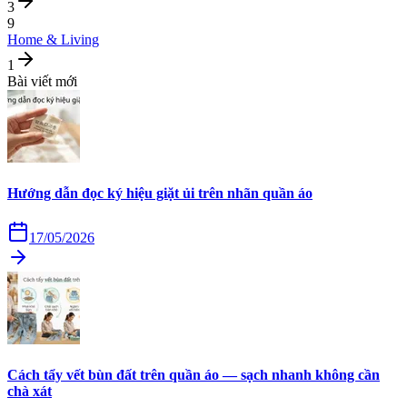
3
9
Home & Living
1
Bài viết mới
Hướng dẫn đọc ký hiệu giặt ủi trên nhãn quần áo
17/05/2026
Cách tẩy vết bùn đất trên quần áo — sạch nhanh không cần
chà xát