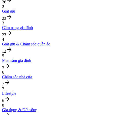
26
2
Giặt giũ
23
3
Cẩm nang gia đình
23
4
Giặt giũ & Chăm sóc quần áo
12
5
Mua sắm gia đình
7
6
Chăm sóc nhà cửa
7
7
Lifestyle
6
8
Gia dụng & Đời sống