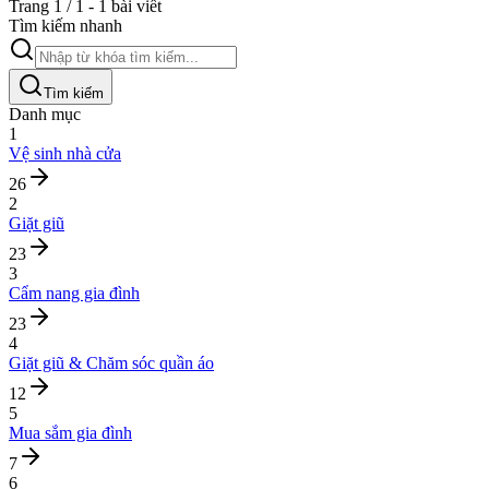
Trang 1 / 1 - 1 bài viết
Tìm kiếm nhanh
Tìm kiếm
Danh mục
1
Vệ sinh nhà cửa
26
2
Giặt giũ
23
3
Cẩm nang gia đình
23
4
Giặt giũ & Chăm sóc quần áo
12
5
Mua sắm gia đình
7
6