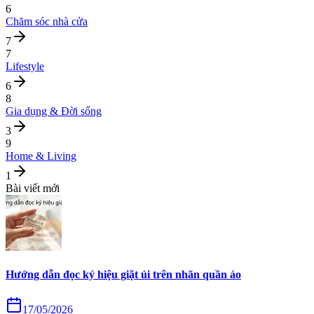
6
Chăm sóc nhà cửa
7
7
Lifestyle
6
8
Gia dụng & Đời sống
3
9
Home & Living
1
Bài viết mới
Hướng dẫn đọc ký hiệu giặt ủi trên nhãn quần áo
17/05/2026