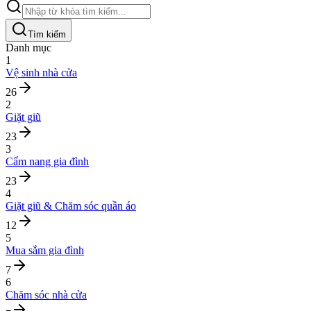
Tìm kiếm
Danh mục
1
Vệ sinh nhà cửa
26
2
Giặt giũ
23
3
Cẩm nang gia đình
23
4
Giặt giũ & Chăm sóc quần áo
12
5
Mua sắm gia đình
7
6
Chăm sóc nhà cửa