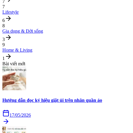
7
7
Lifestyle
6
8
Gia dụng & Đời sống
3
9
Home & Living
1
Bài viết mới
Hướng dẫn đọc ký hiệu giặt ủi trên nhãn quần áo
17/05/2026