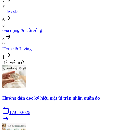
7
7
Lifestyle
6
8
Gia dụng & Đời sống
3
9
Home & Living
1
Bài viết mới
Hướng dẫn đọc ký hiệu giặt ủi trên nhãn quần áo
17/05/2026