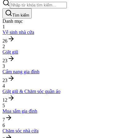
Tìm kiếm
Danh mục
1
Vệ sinh nhà cửa
26
2
Giặt giũ
23
3
Cẩm nang gia đình
23
4
Giặt giũ & Chăm sóc quần áo
12
5
Mua sắm gia đình
7
6
Chăm sóc nhà cửa