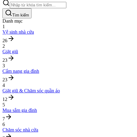
Tìm kiếm
Danh mục
1
Vệ sinh nhà cửa
26
2
Giặt giũ
23
3
Cẩm nang gia đình
23
4
Giặt giũ & Chăm sóc quần áo
12
5
Mua sắm gia đình
7
6
Chăm sóc nhà cửa