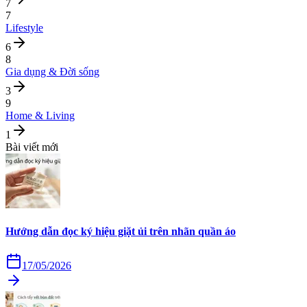
7
7
Lifestyle
6
8
Gia dụng & Đời sống
3
9
Home & Living
1
Bài viết mới
Hướng dẫn đọc ký hiệu giặt ủi trên nhãn quần áo
17/05/2026