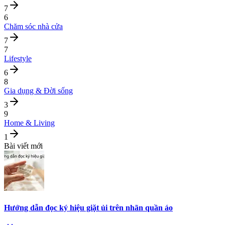
7
6
Chăm sóc nhà cửa
7
7
Lifestyle
6
8
Gia dụng & Đời sống
3
9
Home & Living
1
Bài viết mới
Hướng dẫn đọc ký hiệu giặt ủi trên nhãn quần áo