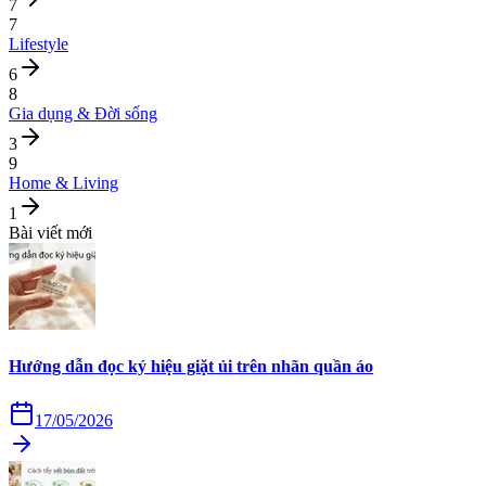
7
7
Lifestyle
6
8
Gia dụng & Đời sống
3
9
Home & Living
1
Bài viết mới
Hướng dẫn đọc ký hiệu giặt ủi trên nhãn quần áo
17/05/2026