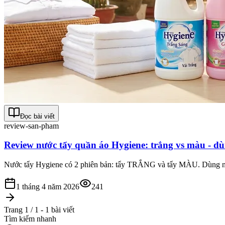
Đọc bài viết
review-san-pham
Review nước tẩy quần áo Hygiene: trắng vs màu - dù
Nước tẩy Hygiene có 2 phiên bản: tẩy TRẮNG và tẩy MÀU. Dùng nhầm l
1 tháng 4 năm 2026
241
Trang 1 / 1 - 1 bài viết
Tìm kiếm nhanh