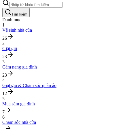
Tìm kiếm
Danh mục
1
Vệ sinh nhà cửa
26
2
Giặt giũ
23
3
Cẩm nang gia đình
23
4
Giặt giũ & Chăm sóc quần áo
12
5
Mua sắm gia đình
7
6
Chăm sóc nhà cửa