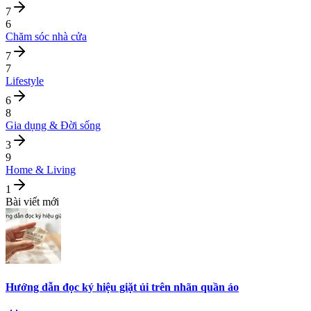
7
6
Chăm sóc nhà cửa
7
7
Lifestyle
6
8
Gia dụng & Đời sống
3
9
Home & Living
1
Bài viết mới
Hướng dẫn đọc ký hiệu giặt ủi trên nhãn quần áo