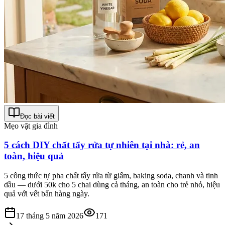
Đọc bài viết
Mẹo vặt gia đình
5 cách DIY chất tẩy rửa tự nhiên tại nhà: rẻ, an
toàn, hiệu quả
5 công thức tự pha chất tẩy rửa từ giấm, baking soda, chanh và tinh
dầu — dưới 50k cho 5 chai dùng cả tháng, an toàn cho trẻ nhỏ, hiệu
quả với vết bẩn hàng ngày.
17 tháng 5 năm 2026
171